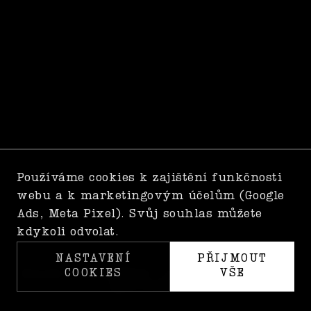
Používáme cookies k zajištění funkčnosti
webu a k marketingovým účelům (Google
Ads, Meta Pixel). Svůj souhlas můžete
kdykoli odvolat.
NASTAVENÍ
PŘIJMOUT
COOKIES
VŠE
Kontakt PONTON MUSIC / manažer: 604 948 329,
agentura@tah.cz
© 2026 Piráti 44. Všechna práva vyhrazena.